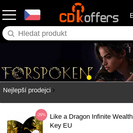
Nejlepší prodejci
-29%
Like a Dragon Infinite Weal
Key EU