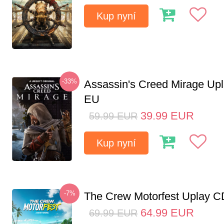
Kup nyní
-33%
Assassin's Creed Mirage Up
EU
39.99
EUR
59.99
EUR
Kup nyní
-7%
The Crew Motorfest Uplay 
64.99
EUR
69.99
EUR