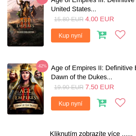
United States...
4.00
EUR
15.80
EUR
Kup nyní
-62%
Age of Empires II: Definitive 
Dawn of the Dukes...
7.50
EUR
19.90
EUR
Kup nyní
Kliknutím zobrazíte více ......