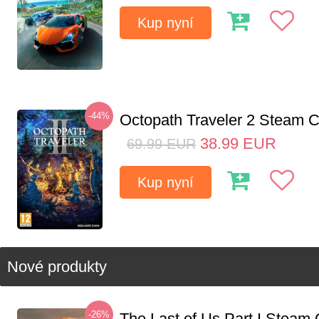
Kup nyní
-44%
Octopath Traveler 2 Steam
38.99
EUR
69.99
EUR
Kup nyní
Nové produkty
-26%
The Last of Us Part I Stea