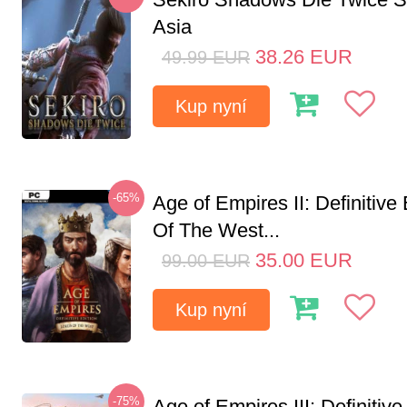
Asia
38.26
EUR
49.99
EUR
Kup nyní
-65%
Age of Empires II: Definitive
Of The West...
35.00
EUR
99.00
EUR
Kup nyní
-75%
Age of Empires III: Definitive