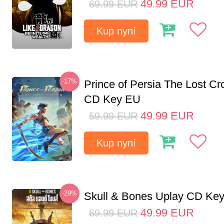
49.99
EUR
69.99
EUR
Kup nyní
-17%
Prince of Persia The Lost C
CD Key EU
49.99
EUR
59.99
EUR
Kup nyní
-29%
Skull & Bones Uplay CD Ke
49.99
EUR
69.99
EUR