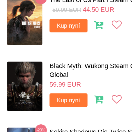
44.50
EUR
59.99
EUR
Kup nyní
Black Myth: Wukong Steam
Global
59.99
EUR
Kup nyní
-23%
Sekiro Shadows Die Twice 