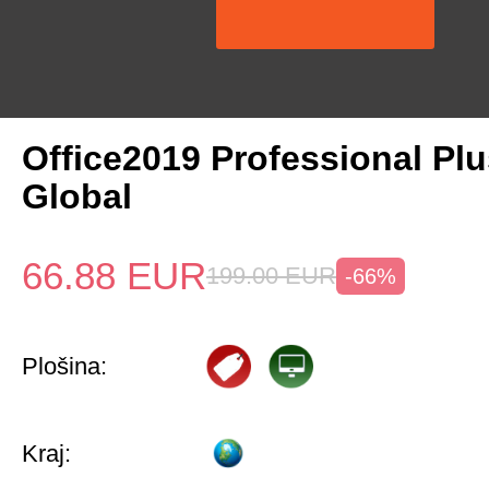
Office2019 Professional Pl
Global
66.88
EUR
199.00
EUR
-66%
Plošina:
Kraj: