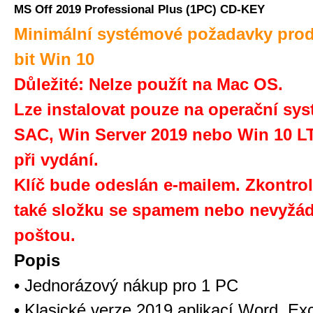
MS Off 2019 Professional Plus (1PC) CD-KEY
Minimální systémové požadavky prod
bit Win 10
Důležité: Nelze použít na Mac OS.
Lze instalovat pouze na operační sy
SAC, Win Server 2019 nebo Win 10 L
při vydání.
Klíč bude odeslán e-mailem. Zkontrol
také složku se spamem nebo nevyžá
poštou.
Popis
• Jednorázový nákup pro 1 PC
• Klasické verze 2019 aplikací Word, Exc