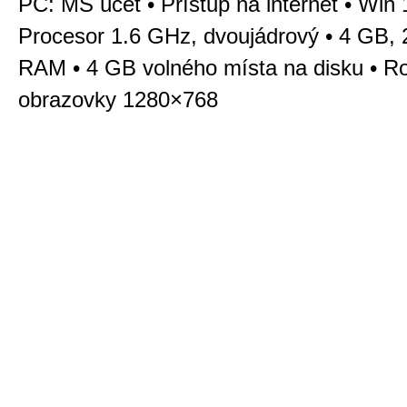
PC: MS účet • Přístup na internet • Win 
Procesor 1.6 GHz, dvoujádrový • 4 GB, 2
RAM • 4 GB volného místa na disku • Ro
obrazovky 1280×768