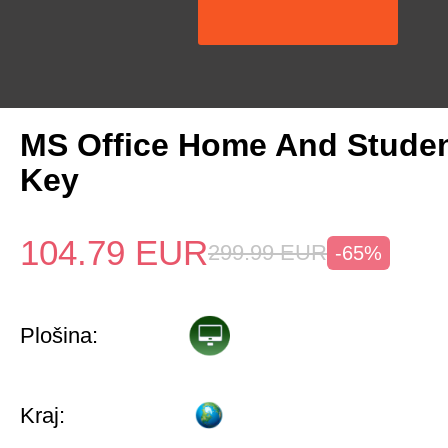
MS Office Home And Studen
Key
104.79
EUR
299.99
EUR
-65%
Plošina:
Kraj: