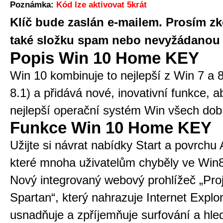
Poznámka:
Kód lze aktivovat 5krát
Klíč bude zaslán e-mailem. Prosím zk
také složku spam nebo nevyžádanou 
Popis Win 10 Home KEY
Win 10 kombinuje to nejlepší z Win 7 a 8
8.1) a přidává nové, inovativní funkce, ab
nejlepší operační systém Win všech dob
Funkce Win 10 Home KEY
Užijte si návrat nabídky Start a povrchu
které mnoha uživatelům chyběly ve Win
Nový integrovaný webový prohlížeč „Pro
Spartan“, který nahrazuje Internet Explor
usnadňuje a zpříjemňuje surfování a hle