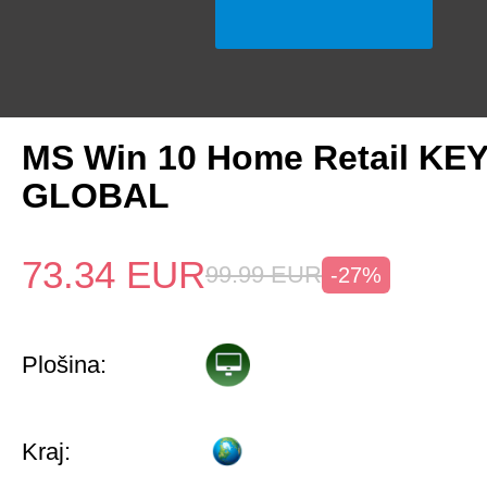
MS Win 10 Home Retail KE
GLOBAL
73.34
EUR
99.99
EUR
-27%
Plošina:
Kraj: