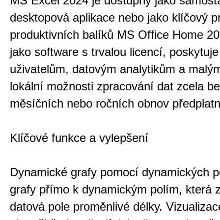
MS Excel 2024 je dostupný jako samost
desktopová aplikace nebo jako klíčový p
produktivních balíků MS Office Home 2
jako software s trvalou licencí, poskytuj
uživatelům, datovým analytikům a malý
lokální možnosti zpracování dat zcela be
měsíčních nebo ročních obnov předplat
Klíčové funkce a vylepšení
Dynamické grafy pomocí dynamických pol
grafy přímo k dynamickým polím, která 
datová pole proměnlivé délky. Vizualizac