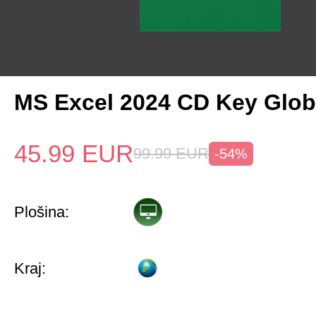
MS Excel 2024 CD Key Glob
45.99
EUR
99.99
EUR
-54%
Plošina:
Kraj: