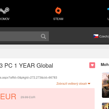
DOMOV
STEAM
Czech(
7 3 PC 1 YEAR Global
Mohl
ds.aspx?affid=0&pkgid=272,273&cid=66783
anguage.
Zobrazit veškerý obsah
.
EUR
29.99
EUR