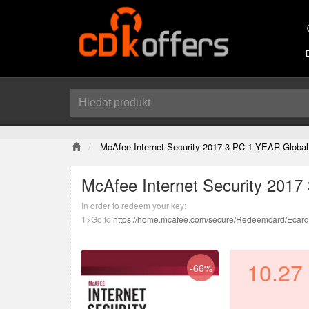
McAfee Internet Security 2017 3 PC 1 YEAR Global
McAfee Internet Security 201
In order to redeem your key:
1>Go to
https://home.mcafee.com/secure/Redeemcard/Ecar
2>Select United States as your country and english as the l
3>Enter the product key.
4>Follow the on-screen instructions to get set up with McAfee
10.27
-66%