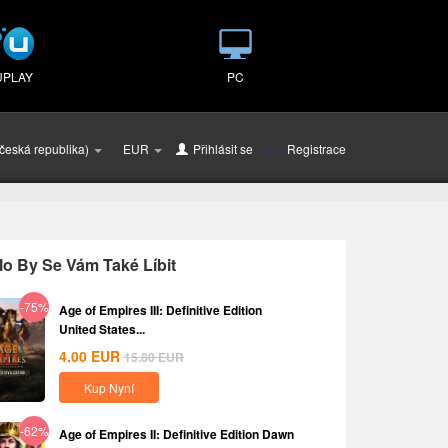
UPLAY
PC
česká republika)
EUR
Přihlásit se
nebo
Registrace
o By Se Vám Také Líbit
-75%
Age of Empires III: Definitive Edition
United States...
4.00
EUR
15.80
EUR
Kup Nyní
-62%
Age of Empires II: Definitive Edition Dawn