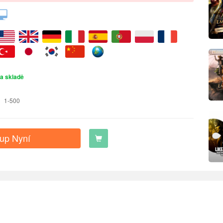
a skladě
1-500
up Nyní