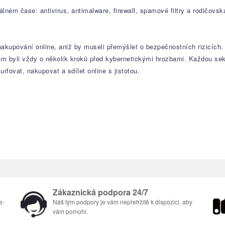
lném čase: antivirus, antimalware, firewall, spamové filtry a rodičovs
 nakupování online, aniž by museli přemýšlet o bezpečnostních rizicích
m byli vždy o několik kroků před kybernetickými hrozbami. Každou s
urfovat, nakupovat a sdílet online s jistotou.
Zákaznická podpora 24/7
e-
Náš tým podpory je vám nepřetržitě k dispozici, aby
vám pomohl.