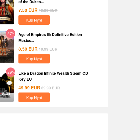
of the Dukes...
7.50
EUR
19.90
EUR
Kup Nyní
-57%
Age of Empires III: Definitive Edition
Mexico...
8.50
EUR
19.99
EUR
Kup Nyní
-29%
Like a Dragon Infinite Wealth Steam CD
Key EU
49.99
EUR
69.99
EUR
Kup Nyní