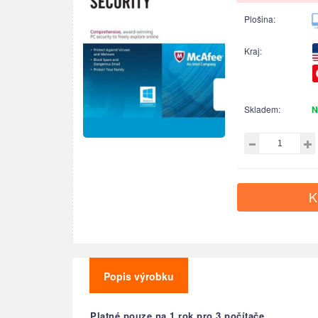
Plošina:
Kraj:
Skladem:
N
K
Popis výrobku
Platné pouze na 1 rok pro 3 počítače.